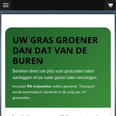
Ga
direct
naar
de
hoofdinhoud
UW GRAS GROENER
DAN DAT VAN DE
BUREN
Bereken direct uw prijs voor graszoden laten
aanleggen of uw oude gazon laten vervangen.
Inclusief
5% snijverlies
indien gewenst. Transport
wordt automatisch verwerkt in de prijs per m²
graszoden.