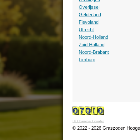
Overijssel
Gelderland
Flevoland
Utrecht
Noord-Holland
Zuid-Holland
Noord-Brabant
Limburg
Hit Character Counter
© 2022 - 2026 Graszoden Hoog