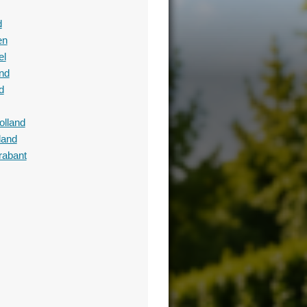
d
en
el
nd
d
olland
land
rabant