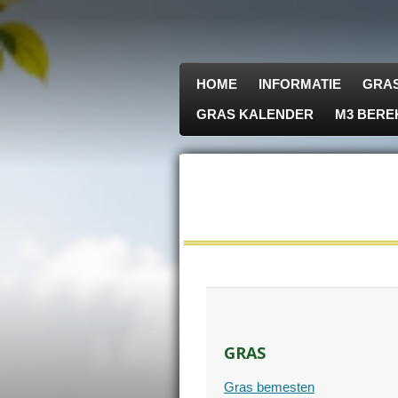
Ga
direct
naar
de
HOME
INFORMATIE
GRAS
hoofdinhoud
GRAS KALENDER
M3 BERE
GRAS
Gras bemesten