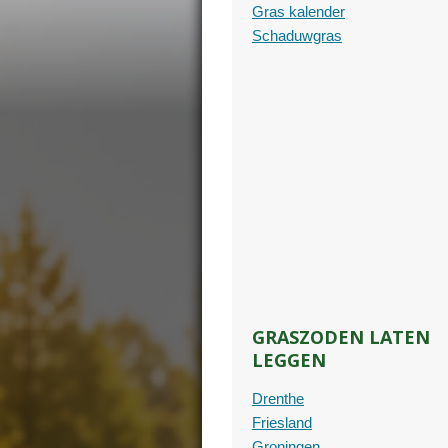
Gras kalender
Schaduwgras
GRASZODEN LATEN
LEGGEN
Drenthe
Friesland
Groningen