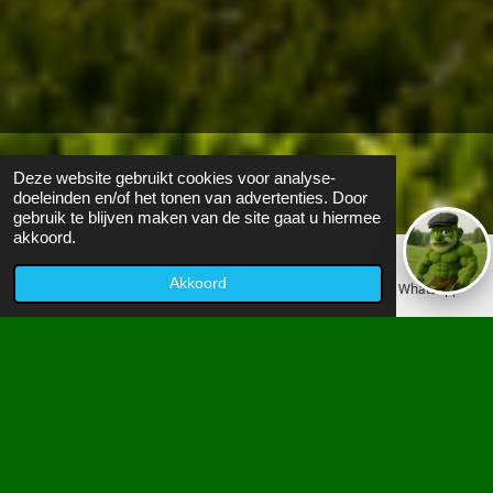
Bezoekers:
0
Deze website gebruikt cookies voor analyse-
doeleinden en/of het tonen van advertenties. Door
gebruik te blijven maken van de site gaat u hiermee
akkoord.
WINNAAR
Akkoord
E-mailadres
Telefoonnummer
WhatsApp
CALCULATOR OUD
GAZON VERVANGEN
Bereken direct uw prijs inclusief
25% winnaar
korting