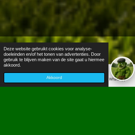
Bezoekers:
0
Deze website gebruikt cookies voor analyse-
doeleinden en/of het tonen van advertenties. Door
gebruik te blijven maken van de site gaat u hiermee
akkoord.
WINNAAR
Akkoord
E-mailadres
Telefoonnummer
WhatsApp
CALCULATOR OUD
GAZON VERVANGEN
Bereken direct uw prijs inclusief
25% winnaar
korting