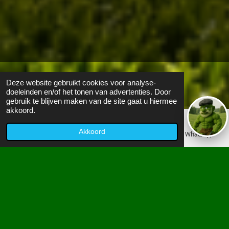
Bezoekers:
0
Deze website gebruikt cookies voor analyse-
doeleinden en/of het tonen van advertenties. Door
gebruik te blijven maken van de site gaat u hiermee
akkoord.
WINNAAR
Akkoord
E-mailadres
Telefoonnummer
WhatsApp
CALCULATOR OUD
GAZON VERVANGEN
Bereken direct uw prijs inclusief
25% winnaar
korting