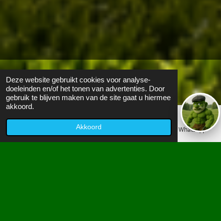
Bezoekers:
0
Deze website gebruikt cookies voor analyse-
doeleinden en/of het tonen van advertenties. Door
gebruik te blijven maken van de site gaat u hiermee
akkoord.
WINNAAR
Akkoord
E-mailadres
Telefoonnummer
WhatsApp
CALCULATOR OUD
GAZON VERVANGEN
Bereken direct uw prijs inclusief
25% winnaar
korting