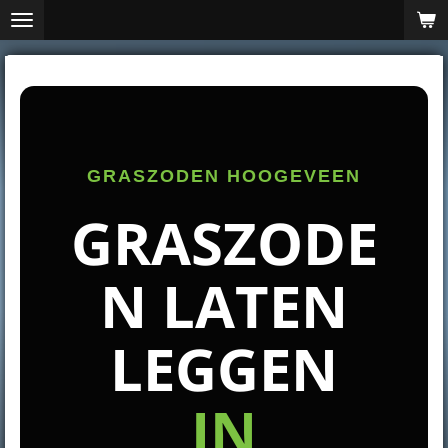
Ga
direct
naar
de
hoofdinhoud
GRASZODEN HOOGEVEEN
GRASZODE
N LATEN
LEGGEN
IN