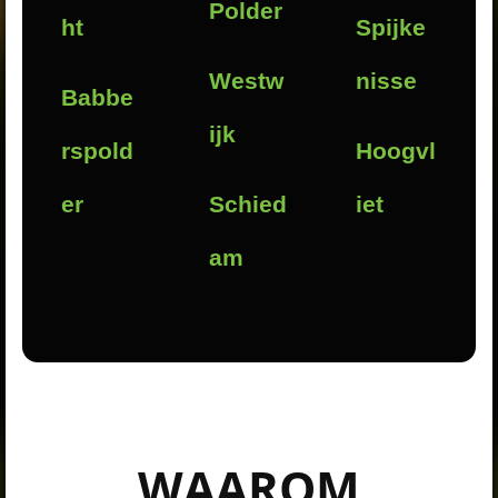
Polder
ht
Spijke
Westw
nisse
Babbe
ijk
rspold
Hoogvl
er
Schied
iet
am
WAAROM