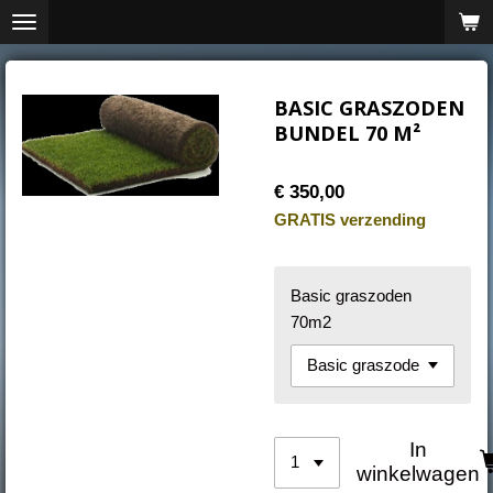
Ga
direct
naar
de
BASIC GRASZODEN
hoofdinhoud
BUNDEL 70 M²
€ 350,00
GRATIS verzending
Basic graszoden
70m2
In
winkelwagen