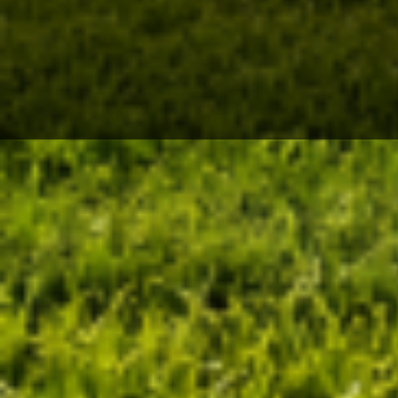
Bezoekers:
0
WINNAAR
CALCULATOR OUD
GAZON VERVANGEN
Bereken direct uw prijs inclusief
25% winnaar