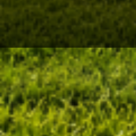
Bezoekers:
0
WINNAAR
CALCULATOR OUD
GAZON VERVANGEN
Bereken direct uw prijs inclusief
25% winnaar