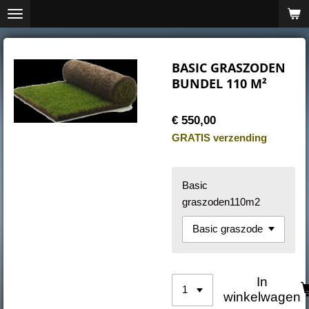
Ga
direct
naar
de
BASIC GRASZODEN
hoofdinhoud
BUNDEL 110 M²
€ 550,00
GRATIS verzending
Basic
graszoden110m2
In
winkelwagen