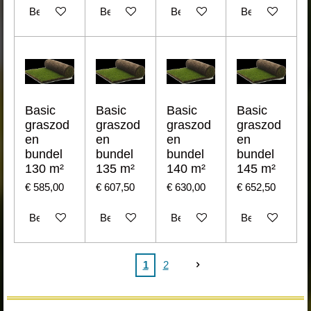
Bekijk details
Bekijk details
Bekijk details
Bekijk details
Basic
Basic
Basic
Basic
graszod
graszod
graszod
graszod
en
en
en
en
bundel
bundel
bundel
bundel
130 m²
135 m²
140 m²
145 m²
€ 585,00
€ 607,50
€ 630,00
€ 652,50
Bekijk details
Bekijk details
Bekijk details
Bekijk details
1
2