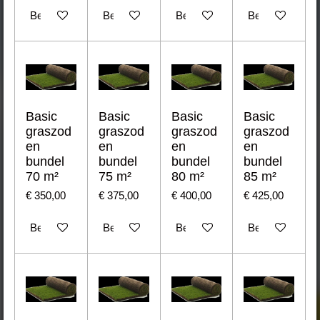
Bekijk details
Bekijk details
Bekijk details
Bekijk details
Basic
Basic
Basic
Basic
graszod
graszod
graszod
graszod
en
en
en
en
bundel
bundel
bundel
bundel
70 m²
75 m²
80 m²
85 m²
€ 350,00
€ 375,00
€ 400,00
€ 425,00
Bekijk details
Bekijk details
Bekijk details
Bekijk details