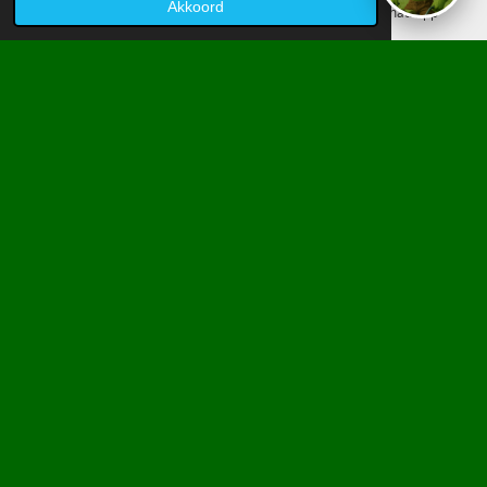
Akkoord
E-mailadres
Telefoonnummer
WhatsApp
Bezoekers:
0
WINNAAR
CALCULATOR OUD
GAZON VERVANGEN
Bereken direct uw prijs inclusief
25% winnaar
korting
Aantal mÂ²